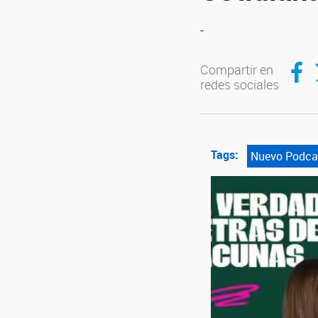
-
Compar
C
Compartir en
redes sociales
Tags:
Nuevo Podcas