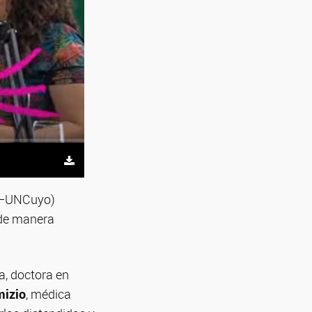
ET–UNCuyo)
 de manera
ia, doctora en
izio
, médica