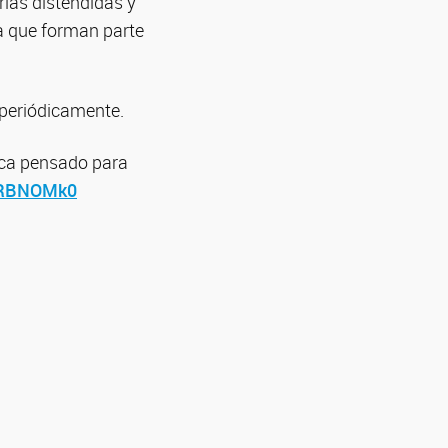
rlas distendidas y
ia que forman parte
 periódicamente.
fica pensado para
QRBNOMk0