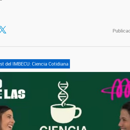
tir en Facebook
ompartir en Twitter
Publicad
t del IMBECU: Ciencia Cotidiana