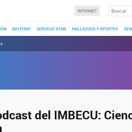
INTRANET
IÓN
BIOTERIO
SERVICIO STAN
HALLAZGOS Y APORTES
SEM
na
dcast del IMBECU: Cienc
a