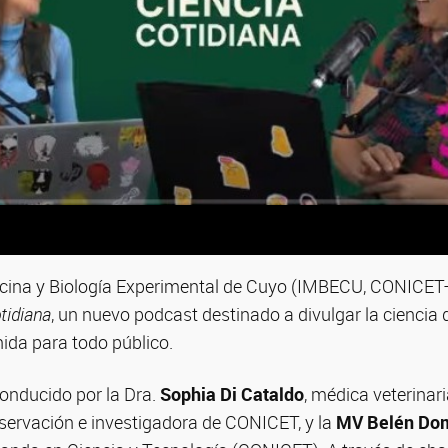
dicina y Biología Experimental de Cuyo (IMBECU, CONIC
tidiana
, un nuevo podcast destinado a divulgar la ciencia
nida para todo público.
conducido por la Dra.
Sophia Di Cataldo
, médica veterinar
servación e investigadora de CONICET, y la
MV Belén Dom