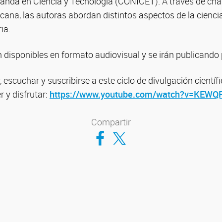
randa en Ciencia y Tecnología (CONICET). A través de cha
cana, las autoras abordan distintos aspectos de la cienc
ia.
 disponibles en formato audiovisual y se irán publicando
, escuchar y suscribirse a este ciclo de divulgación cientí
r y disfrutar:
https://www.youtube.com/watch?v=KEW
Compartir
Compartir en Facebook
Compartir en Twitter