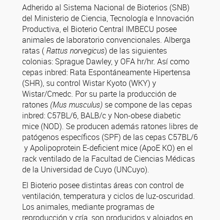
Adherido al Sistema Nacional de Bioterios (SNB)
del Ministerio de Ciencia, Tecnología e Innovación
Productiva, el Bioterio Central IMBECU posee
animales de laboratorio convencionales. Alberga
ratas (
Rattus norvegicus
) de las siguientes
colonias: Sprague Dawley, y OFA hr/hr. Así como
cepas inbred: Rata Espontáneamente Hipertensa
(SHR), su control Wistar Kyoto (WKY) y
Wistar/Cmedc. Por su parte la producción de
ratones
(Mus musculus)
se compone de las cepas
inbred: C57BL/6, BALB/c y Non-obese diabetic
mice (NOD). Se producen además ratones libres de
patógenos específicos (SPF) de las cepas C57BL/6
y Apolipoprotein E-deficient mice (ApoE KO) en el
rack ventilado de la Facultad de Ciencias Médicas
de la Universidad de Cuyo (UNCuyo).
El Bioterio posee distintas áreas con control de
ventilación, temperatura y ciclos de luz-oscuridad.
Los animales, mediante programas de
reproducción y cría, son producidos y alojados en