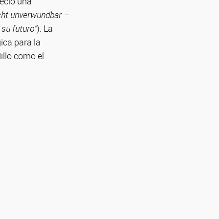
reció una
icht unverwundbar –
 su futuro”
). La
ica para la
illo como el