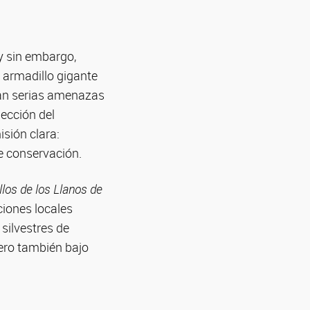
y sin embargo,
 armadillo gigante
tan serias amenazas
lección del
sión clara:
e conservación.
los de los Llanos de
ciones locales
silvestres de
pero también bajo