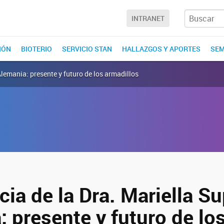
INTRANET
IÓN
BIOTERIO
SERVICIO STAN
HALLAZGOS Y APORTES
SEM
Alemania: presente y futuro de los armadillos
ia de la Dra. Mariella S
 presente y futuro de lo