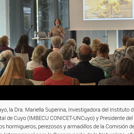
o, la Dra. Mariella Superina,
Investigadora del Instituto 
ntal de Cuyo (IMBECU CONICET-UNCuyo) y Presidente del
sos hormigueros, perezosos y armadillos de la Comisión d