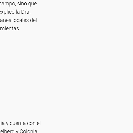
n campo, sino que
plicó la Dra.
anes locales del
amientas
a y cuenta con el
elberg y Colonia,