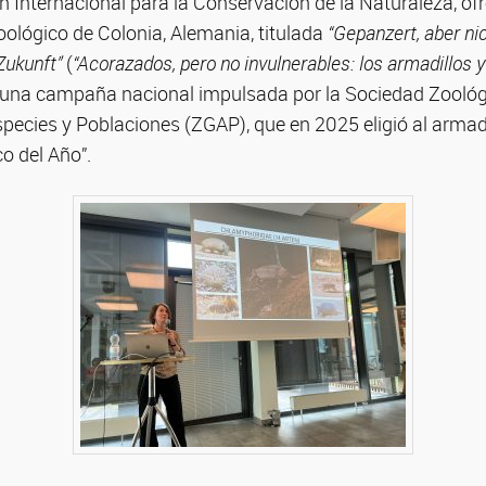
n Internacional para la Conservación de la Naturaleza
, of
oológico de Colonia, Alemania, titulada
“Gepanzert, aber n
Zukunft”
(
“Acorazados, pero no invulnerables: los armadillos y
e una campaña nacional impulsada por la Sociedad Zoológ
pecies y Poblaciones (ZGAP), que en 2025 eligió al armad
o del Año”.