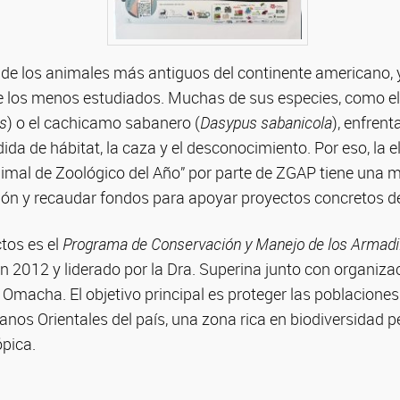
o de los animales más antiguos del continente americano, 
e los menos estudiados. Muchas de sus especies, como el
s
) o el cachicamo sabanero (
Dasypus sabanicola
), enfren
ida de hábitat, la caza y el desconocimiento. Por eso, la e
imal de Zoológico del Año” por parte de ZGAP tiene una mi
ación y recaudar fondos para apoyar proyectos concretos d
tos es el
Programa de Conservación y Manejo de los Armadil
 en 2012 y liderado por la Dra. Superina junto con organiza
macha. El objetivo principal es proteger las poblaciones 
lanos Orientales del país, una zona rica en biodiversidad 
ópica.