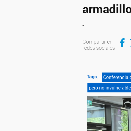
armadill
-
Compar
C
Compartir en
redes sociales
Tags:
Conferencia 
pero no invulnerable