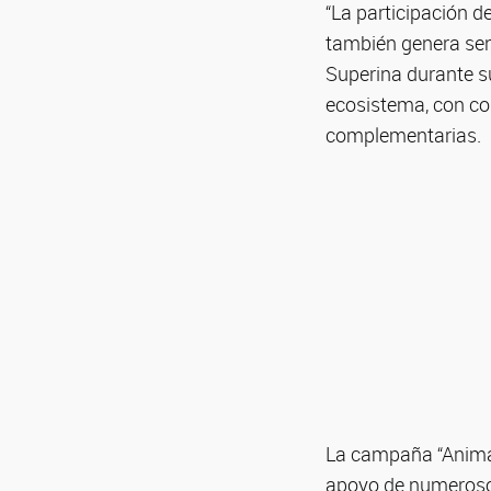
“La participación d
también genera sen
Superina durante su
ecosistema, con co
complementarias.
La campaña “Animal
apoyo de numerosos 