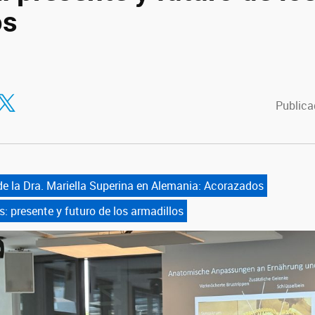
os
tir en Facebook
ompartir en Twitter
Publica
de la Dra. Mariella Superina en Alemania: Acorazados
s: presente y futuro de los armadillos